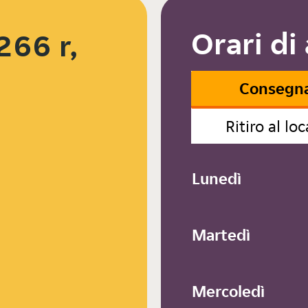
Orari di
266 r,
Consegn
Ritiro al loc
Lunedì
Martedì
Mercoledì