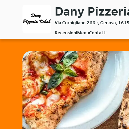
Passa
Dany Pizzeri
al
contenuto
Via Cornigliano 266 r, Genova, 161
principale
Recensioni
Menu
Contatti